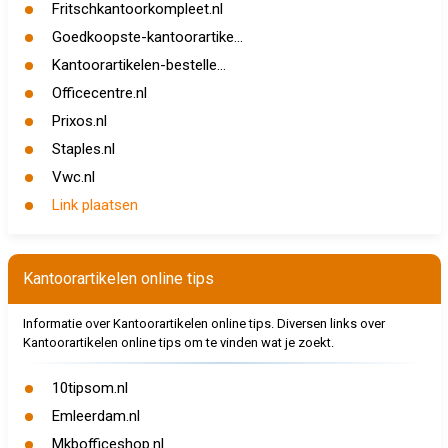
Fritschkantoorkompleet.nl
Goedkoopste-kantoorartike...
Kantoorartikelen-bestelle...
Officecentre.nl
Prixos.nl
Staples.nl
Vwc.nl
Link plaatsen
Kantoorartikelen online tips
Informatie over Kantoorartikelen online tips. Diversen links over
Kantoorartikelen online tips om te vinden wat je zoekt.
10tipsom.nl
Emleerdam.nl
Mkbofficeshop.nl